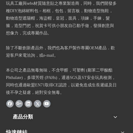
玩具工廠與sebs材質隨意貼之專業製造商，同時，我們開發多
種DIY泡綿材料包－相框，包包，留言板，動物造型拖鞋，
動物造型遮陽帽，海盜帽，皇冠，面具，項鍊，手鍊，髮
箍，造型門把，祝賀卡可供小朋友自己動手做，發揮創意與
想像力，完成專屬作品。
除了不斷創新產品外，我們也為客戶製作專屬OEM產品．歡
迎客戶來電洽詢，或e-mail。
本公司之產品無毒無味，不含甲醛，可塑劑 (鄰苯二甲酸酯
Phthalate)，多環芳烴 (PAHs)，通過SGS及ST安全玩具檢測，
同時也通過歐盟EN71取得CE認證，以避免造成生長遲緩及日
後不孕之疑慮，絕對安全無毒。
產品分類
快速鏈結