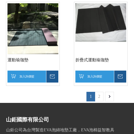
運動瑜珈墊
折疊式運動瑜珈墊
加入詢價籃
詢價
加入詢價籃
詢價
1
2
山鉅國際有限公司
山鉅公司為台灣製造EVA泡綿地墊工廠，EVA泡棉益智教具