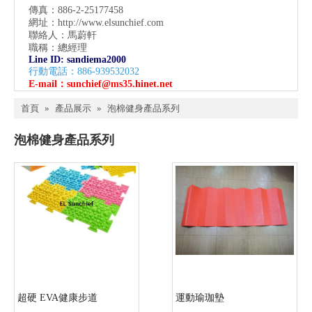
傳真：886-2-25177458
網址：
http://www.elsunchief.com
聯絡人：馬蔚軒
職稱：總經理
Line ID: sandiema2000
行動電話：886-939532032
E-mail：
sunchief@ms35.hinet.net
首頁
»
產品展示
»
泡棉健身產品系列
泡棉健身產品系列
超硬 EVA健康步道
運動瑜珈墊