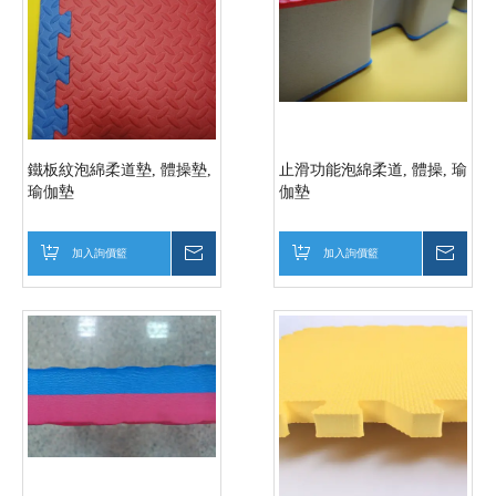
鐵板紋泡綿柔道墊, 體操墊,
止滑功能泡綿柔道, 體操, 瑜
瑜伽墊
伽墊
加入詢價籃
詢價
加入詢價籃
詢價