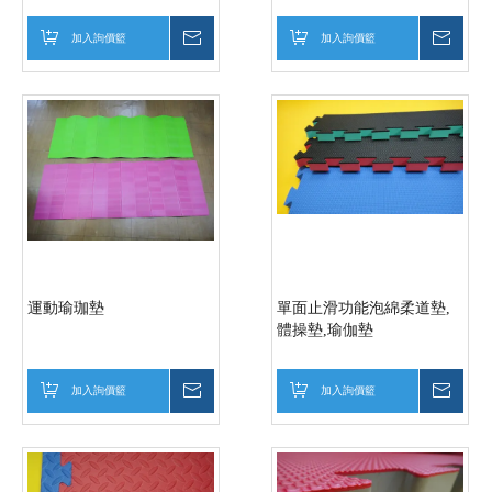
加入詢價籃
詢價
加入詢價籃
詢價
運動瑜珈墊
單面止滑功能泡綿柔道墊,
體操墊,瑜伽墊
加入詢價籃
詢價
加入詢價籃
詢價