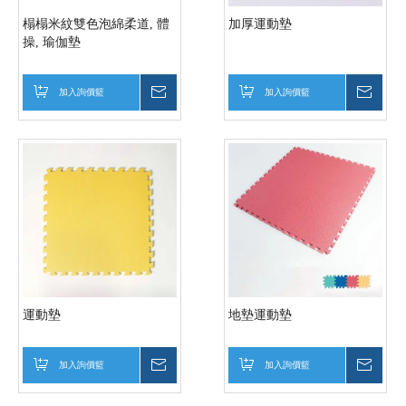
榻榻米紋雙色泡綿柔道, 體
加厚運動墊
操, 瑜伽墊
加入詢價籃
詢價
加入詢價籃
詢價
運動墊
地墊運動墊
加入詢價籃
詢價
加入詢價籃
詢價