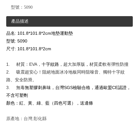
型號：
5090
產品描述
: 101.8*101.8*2cm
品名
地墊運動墊
: 5090
型號
: 101.8*101.8*2cm
尺寸
1.
EVA
材質：
，
十字紋路
，超大加厚版
，
材質柔軟有彈性防撞
2.
吸震超安心！阻絕地面冰冷地板同時阻噪音、獨特十字紋
路、安全防滑。
3.
SGS
CE
無毒
無塑膠刺鼻味，台灣
檢驗合格，通過歐盟
認證，
不含可塑劑
顏色：紅、黃、綠、藍（四色可選），送邊條
原產地：台灣,
彰化縣