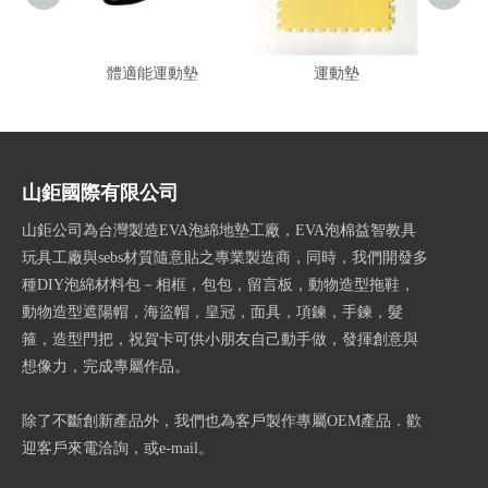
體適能運動墊
運動墊
山鉅國際有限公司
山鉅公司為台灣製造EVA泡綿地墊工廠，EVA泡棉益智教具
玩具工廠與sebs材質隨意貼之專業製造商，同時，我們開發多
種DIY泡綿材料包－相框，包包，留言板，動物造型拖鞋，
動物造型遮陽帽，海盜帽，皇冠，面具，項鍊，手鍊，髮
箍，造型門把，祝賀卡可供小朋友自己動手做，發揮創意與
想像力，完成專屬作品。
除了不斷創新產品外，我們也為客戶製作專屬OEM產品．歡
迎客戶來電洽詢，或e-mail。