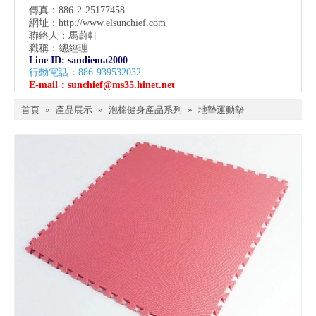
傳真：886-2-25177458
網址：
http://www.elsunchief.com
聯絡人：馬蔚軒
職稱：總經理
Line ID: sandiema2000
行動電話：886-939532032
E-mail：
sunchief@ms35.hinet.net
首頁
»
產品展示
»
泡棉健身產品系列
»
地墊運動墊