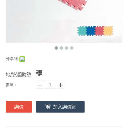
分享到:
地墊運動墊
數量：
詢價
加入詢價籃