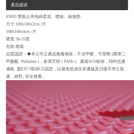
產品描述
#5093 雙面止滑泡綿柔道、體操、瑜伽墊
尺寸:100x100x2cm./片
100x100x4cm./片
硬度:30-35度
包裝:散裝
品質認證：◆本公司之產品無毒無味，不含甲醛，可塑劑 (鄰苯二
甲酸酯, Phthalate )，多環芳烴 ( PAHs ) . 通過SGS檢測，同時也通
過歐, 盟EN71取得CE認證，以避免造成生長遲緩及日後不孕之疑
慮，絕對, 安全無毒。