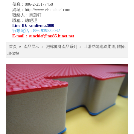
傳真：886-2-25177458
網址：
http://www.elsunchief.com
聯絡人：馬蔚軒
職稱：總經理
Line ID: sandiema2000
行動電話：886-939532032
E-mail：
sunchief@ms35.hinet.net
首頁
»
產品展示
»
泡棉健身產品系列
»
止滑功能泡綿柔道, 體操,
瑜伽墊