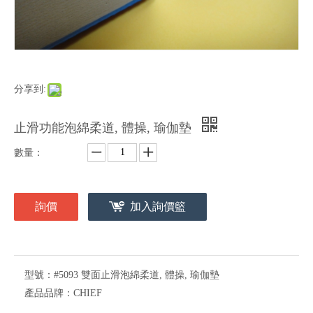
分享到:
止滑功能泡綿柔道, 體操, 瑜伽墊
數量：
詢價
加入詢價籃
型號：
#5093 雙面止滑泡綿柔道, 體操, 瑜伽墊
產品品牌：
CHIEF