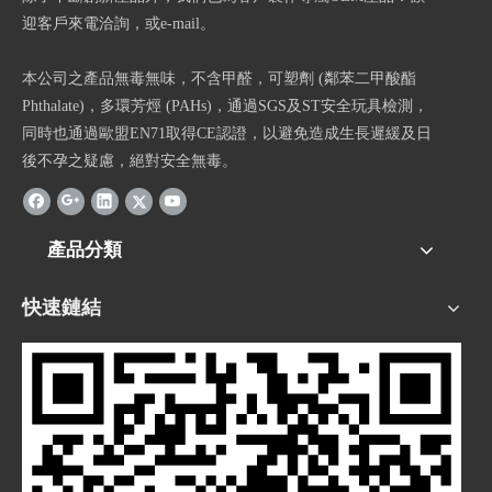
迎客戶來電洽詢，或e-mail。
本公司之產品無毒無味，不含甲醛，可塑劑 (鄰苯二甲酸酯
Phthalate)，多環芳烴 (PAHs)，通過SGS及ST安全玩具檢測，
同時也通過歐盟EN71取得CE認證，以避免造成生長遲緩及日
後不孕之疑慮，絕對安全無毒。
產品分類
快速鏈結