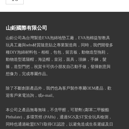
山鉅國際有限公司
山鉅公司為台灣製造EVA泡綿地墊工廠，EVA泡棉益智教具
玩具工廠與sebs材質隨意貼之專業製造商，同時，我們開發多
種DIY泡綿材料包－相框，包包，留言板，動物造型拖鞋，
動物造型遮陽帽，海盜帽，皇冠，面具，項鍊，手鍊，髮
箍，造型門把，祝賀卡可供小朋友自己動手做，發揮創意與
想像力，完成專屬作品。
除了不斷創新產品外，我們也為客戶製作專屬OEM產品．歡
迎客戶來電洽詢，或e-mail。
本公司之產品無毒無味，不含甲醛，可塑劑 (鄰苯二甲酸酯
Phthalate)，多環芳烴 (PAHs)，通過SGS及ST安全玩具檢測，
同時也通過歐盟EN71取得CE認證，以避免造成生長遲緩及日