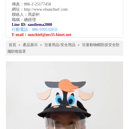
傳真：886-2-25177458
網址：
http://www.elsunchief.com
聯絡人：馬蔚軒
職稱：總經理
Line ID: sandiema2000
行動電話：886-939532032
E-mail：
sunchief@ms35.hinet.net
首頁
»
產品展示
»
兒童用品/安全用品
»
兒童動物帽防疫安全防
濺防噴面罩