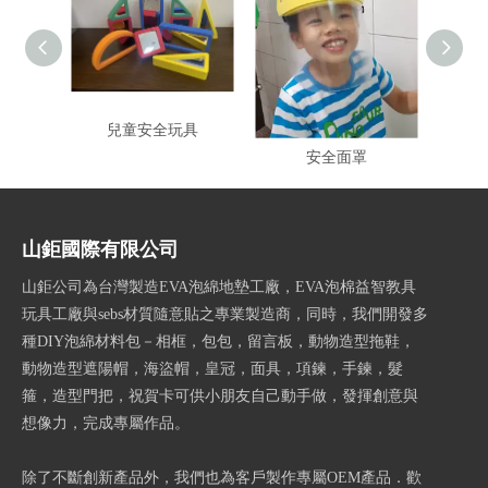
兒童安全玩具
兒童皇冠防疫防濺防噴
兒童
安全面罩
山鉅國際有限公司
山鉅公司為台灣製造EVA泡綿地墊工廠，EVA泡棉益智教具
玩具工廠與sebs材質隨意貼之專業製造商，同時，我們開發多
種DIY泡綿材料包－相框，包包，留言板，動物造型拖鞋，
動物造型遮陽帽，海盜帽，皇冠，面具，項鍊，手鍊，髮
箍，造型門把，祝賀卡可供小朋友自己動手做，發揮創意與
想像力，完成專屬作品。
除了不斷創新產品外，我們也為客戶製作專屬OEM產品．歡