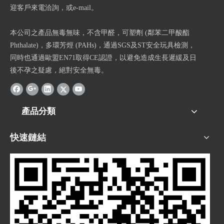
迎客戶來電洽詢，或e-mail。
本公司之產品無毒無味，不含甲醛，可塑劑 (鄰苯二甲酸酯
Phthalate)，多環芳烴 (PAHs)，通過SGS及ST安全玩具檢測，
同時也通過歐盟EN71取得CE認證，以避免造成生長遲緩及日
後不孕之疑慮，絕對安全無毒。
產品分類
快速鏈結