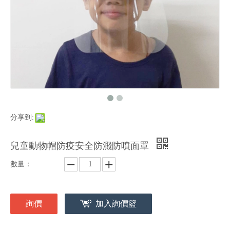
分享到:
兒童動物帽防疫安全防濺防噴面罩
數量：
詢價
加入詢價籃