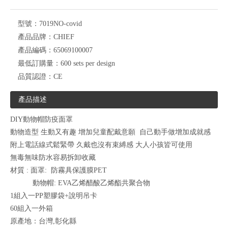
型號：
7019NO-covid
產品品牌：
CHIEF
產品編碼：
65069100007
最低訂購量：
600 sets per design
品質認證：
CE
產品描述
DIY動物帽防疫面罩
動物造型 生動又有趣 增加兒童配戴意願 自己動手做增加成就感
附上電話線式鬆緊帶 久戴也沒有束縛感 大人小孩皆可使用
無毒無味防水容易拆卸收藏
材質 : 面罩: 防霧具保護膜PET
動物帽: EVA乙烯醋酸乙烯酯共聚合物
1組入一PP塑膠袋+說明吊卡
60組入一外箱
原產地：台灣,彰化縣