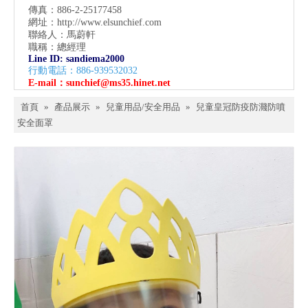
傳真：886-2-25177458
網址：
http://www.elsunchief.com
聯絡人：馬蔚軒
職稱：總經理
Line ID: sandiema2000
行動電話：886-939532032
E-mail：
sunchief@ms35.hinet.net
首頁
»
產品展示
»
兒童用品/安全用品
»
兒童皇冠防疫防濺防噴
安全面罩