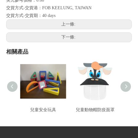
美元參考價格：0.88
交貨方式-交貨港：FOB KEELUNG, TAIWAN
交貨方式-交貨期：40 days
上一條:
下一條:
相關產品
兒童安全玩具
兒童動物帽防疫面罩
兒童