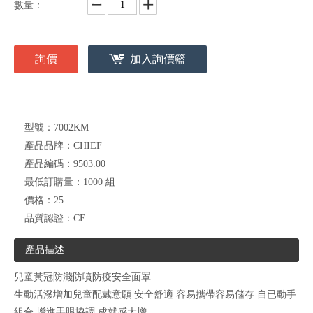
數量：
詢價
加入詢價籃
型號：
7002KM
產品品牌：
CHIEF
產品編碼：
9503.00
最低訂購量：
1000 組
價格：
25
品質認證：
CE
產品描述
兒童黃冠防濺防噴防疫安全面罩
生動活潑增加兒童配戴意願 安全舒適 容易攜帶容易儲存 自已動手
組合 增進手眼協調 成就感大增