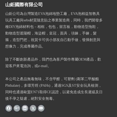
山鉅國際有限公司
山鉅公司為台灣製造EVA泡綿地墊工廠，EVA泡棉益智教具
玩具工廠與sebs材質隨意貼之專業製造商，同時，我們開發多
種DIY泡綿材料包－相框，包包，留言板，動物造型拖鞋，
動物造型遮陽帽，海盜帽，皇冠，面具，項鍊，手鍊，髮
箍，造型門把，祝賀卡可供小朋友自己動手做，發揮創意與
想像力，完成專屬作品。
除了不斷創新產品外，我們也為客戶製作專屬OEM產品．歡
迎客戶來電洽詢，或e-mail。
本公司之產品無毒無味，不含甲醛，可塑劑 (鄰苯二甲酸酯
Phthalate)，多環芳烴 (PAHs)，通過SGS及ST安全玩具檢測，
同時也通過歐盟EN71取得CE認證，以避免造成生長遲緩及日
後不孕之疑慮，絕對安全無毒。