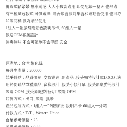
捲線式鬆緊帶 無束縛感 大人小孩皆適用 即使配戴一整天 也舒適
有三種皇冠款式 可供選擇 適合聚會派對集會和運動會使用 也可亦
印製商標 做為贈品使用
1組入一塑膠袋附彩色說明吊卡, 60組入一箱
歡迎OEM客製設計
無毒無味 不含可塑劑不含甲醛 安全
原產地：台灣,彰化縣
每月生產量：200000
競爭特點：品質優良 ,交貨迅速 ,新產品 ,接受獨特設計或LOGO ,適
用於促銷品或禮贈品 ,多樣設計 ,接受小額訂單 ,接受原廠委託設計
製造 ODM ,接受原廠委託代工製造 OEM
銷售方式：出口 ,製造 ,批發
產品包裝方式：1組入一PP塑膠袋+說明吊卡 60組入一外箱
付款方式：T/T，Western Union
台幣參考價格：25