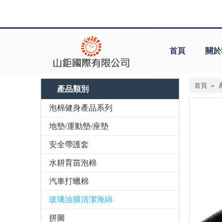
首頁
關於
首頁
»
產品類別
泡棉健身產品系列
地墊/運動墊/座墊
安全帶護套
水耕育苗泡棉
汽車打蠟棉
玻璃油膜清潔海綿
拼圖