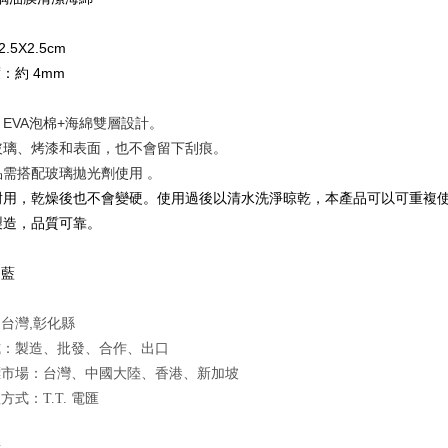
X2.5X2.5cm
4mm
度：約
EVA
+
：
泡棉
海綿雙層設計。
玻璃、烤漆和表面，也不會留下刮痕。
品需搭配玻璃拋光劑使用
。
耐用，乾燥後也不會變硬。使用過後以清水洗淨晾乾，本產品可以可重複
製造，品質可靠。
：藍
台灣,
彰化縣
式：製造、批發、合作、出口
標市場：台灣、中國大陸、香港、新加坡
式：T.T. 電匯