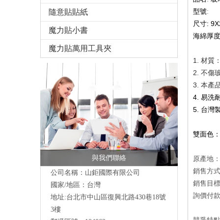
隨意貼貼紙
型號
:
: 9
尺寸
魔力貼小書
海綿厚
魔力貼萬用工具夾
1.
材質
2.
不傷
3.
本產
4.
易洗
5.
台灣
雙面色
與我們聯絡
原產地：
銷售方
公司名稱：山鉅國際有限公司
銷售目
國家/地區：台灣
詢價付款方
地址:台北市中山區復興北路430巷18號
3樓