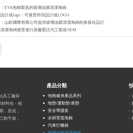
點
：EVA泡棉製造的玻璃油膜清潔海綿
設計或logo：可接受特別設計或LOGO
計：山鉅國際有限公司提供玻璃油膜清潔海綿的多樣化設計
清潔海綿接受進行原廠委託代工製造OEM
產品分類
泡棉健身產品系列
具玩具工廠與
地墊/運動墊/座墊
綿材料包－相
安全帶護套
帽，皇冠，
水耕育苗泡棉
己動手做，
汽車打蠟棉
玻璃油膜清潔海綿