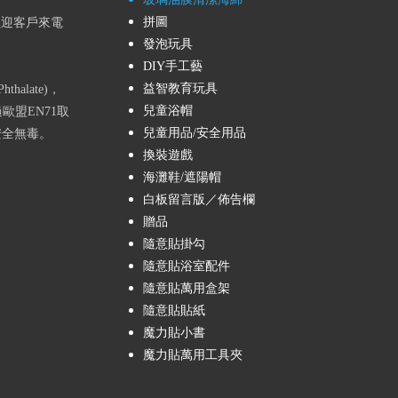
拼圖
歡迎客戶來電
發泡玩具
DIY手工藝
益智教育玩具
alate)，
兒童浴帽
歐盟EN71取
兒童用品/安全用品
安全無毒。
換裝遊戲
海灘鞋/遮陽帽
白板留言版／佈告欄
贈品
隨意貼掛勾
隨意貼浴室配件
隨意貼萬用盒架
隨意貼貼紙
魔力貼小書
魔力貼萬用工具夾