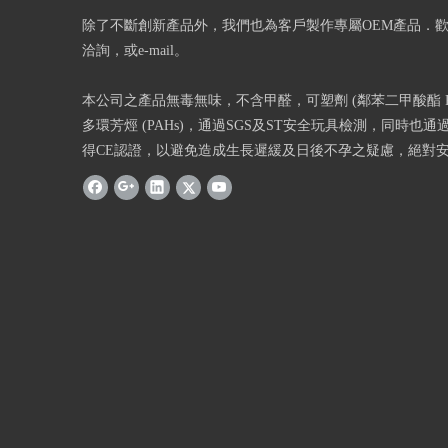
除了不斷創新產品外，我們也為客戶製作專屬OEM產品．
洽詢，或e-mail。
本公司之產品無毒無味，不含甲醛，可塑劑 (鄰苯二甲酸酯 Phth
多環芳烴 (PAHs)，通過SGS及ST安全玩具檢測，同時也通過
得CE認證，以避免造成生長遲緩及日後不孕之疑慮，絕對