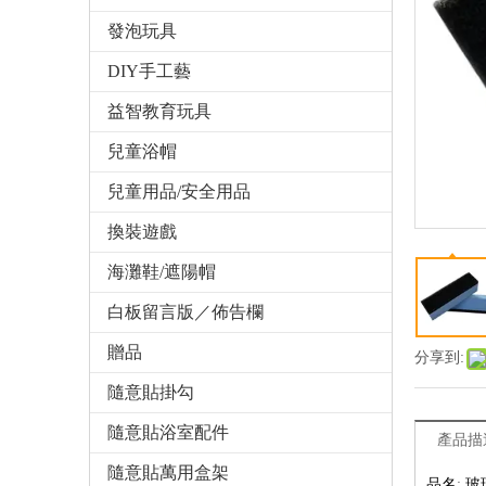
發泡玩具
DIY手工藝
益智教育玩具
兒童浴帽
兒童用品/安全用品
換裝遊戲
海灘鞋/遮陽帽
白板留言版／佈告欄
贈品
分享到:
隨意貼掛勾
隨意貼浴室配件
產品描
隨意貼萬用盒架
品名
:
玻