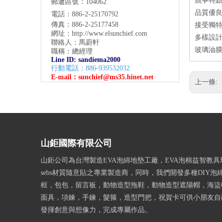
競爭特
郵遞區號：104062
品質優良
電話：886-2-25170792
傳真：886-2-25177458
接受獨特
網址：
http://www.elsunchief.com
多樣設
聯絡人：馬蔚軒
玻璃油膜
職稱：總經理
Line ID: sandiema2000
行動電話：886-939532032
E-mail：
sunchief@ms35.hinet.net
上一條:
山鉅國際有限公司
山鉅公司為台灣製造EVA泡綿地墊工廠，EVA泡棉益智教
sebs材質隨意貼之專業製造商，同時，我們開發多種DIY泡
框，包包，留言板，動物造型拖鞋，動物造型遮陽帽，海盜
面具，項鍊，手鍊，髮箍，造型門把，祝賀卡可供小朋友自
發揮創意與想像力，完成專屬作品。