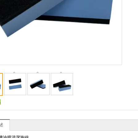
述
璃油膜清潔海綿