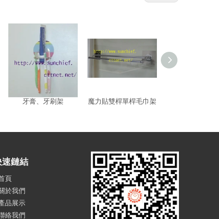
牙膏、牙刷架
魔力貼雙桿單桿毛巾架
浴室牆角置物
快速鏈結
首頁
關於我們
產品展示
聯絡我們