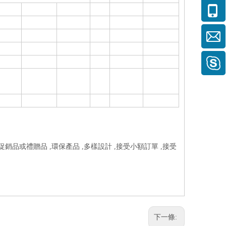
促銷品或禮贈品 ,環保產品 ,多樣設計 ,接受小額訂單 ,接受
下一條: