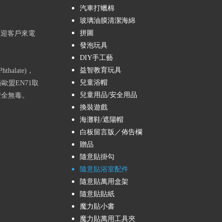
汽車打蠟棉
玻璃油膜清潔海綿
拼圖
歡迎客戶來電
發泡玩具
DIY手工藝
益智教育玩具
alate)，
兒童浴帽
歐盟EN71取
兒童用品/安全用品
安全無毒。
換裝遊戲
海灘鞋/遮陽帽
白板留言版／佈告欄
贈品
隨意貼掛勾
隨意貼浴室配件
隨意貼萬用盒架
隨意貼貼紙
魔力貼小書
魔力貼萬用工具夾