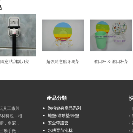
品
隨意貼刮鬍刀架
超強隨意貼牙刷架
漱口杯 & 漱口杯架
產品分類
泡棉健身產品系列
具玩具工廠與
地墊/運動墊/座墊
綿材料包－相
安全帶護套
帽，皇冠，
水耕育苗泡棉
己動手做，