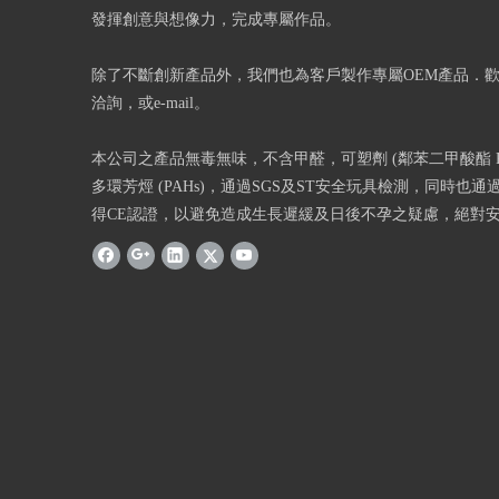
發揮創意與想像力，完成專屬作品。
除了不斷創新產品外，我們也為客戶製作專屬OEM產品．
洽詢，或e-mail。
本公司之產品無毒無味，不含甲醛，可塑劑 (鄰苯二甲酸酯 Phth
多環芳烴 (PAHs)，通過SGS及ST安全玩具檢測，同時也通過
得CE認證，以避免造成生長遲緩及日後不孕之疑慮，絕對