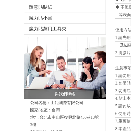
隨意貼貼紙
◆ 不但
等表面
魔力貼小書
魔力貼萬用工具夾
使用方
1.請
及磁磚
2.將膠
注意事
1.請勿
2.勿黏
3.勿掛
與我們聯絡
4.貼
公司名稱：山鉅國際有限公司
5.請勿
國家/地區：台灣
6.使用
地址:台北市中山區復興北路430巷18號
7.重覆
3樓
8.本