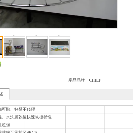
產品品牌：
CHIEF
述
處都可貼、好黏不殘膠
水性、水洗風乾後快速恢復黏性
性超強
黏貼約可承載至9KGS