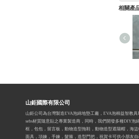
相關產
山鉅國際有限公司
山鉅公司為台灣製造EVA泡綿地墊工廠，EVA泡棉益智教
sebs材質隨意貼之專業製造商，同時，我們開發多種DIY泡
框，包包，留言板，動物造型拖鞋，動物造型遮陽帽，海盜
面具，項鍊，手鍊，髮箍，造型門把，祝賀卡可供小朋友自