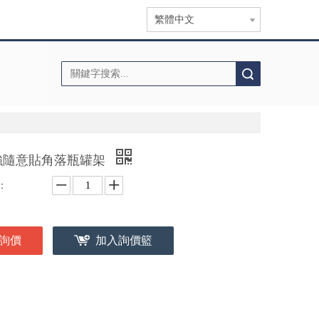
繁體中文
搜索
強隨意貼角落瓶罐架
：
詢價
加入詢價籃