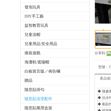
發泡玩具
DIY手工藝
益智教育玩具
兒童浴帽
兒童用品/安全用品
換裝遊戲
分享到:
海灘鞋/遮陽帽
型號：
T
白板留言版／佈告欄
產品描
贈品
隨意貼掛勾
◆ 隨
◆ 抗
隨意貼浴室配件
◆ 黏貼
隨意貼萬用盒架
◆ 鏡面