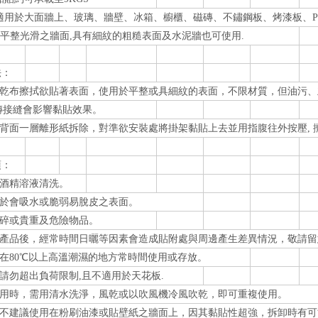
適用於大面牆上、玻璃、牆壁、冰箱、櫥櫃、磁磚、不鏽鋼板、烤漆板、P
平整光滑之牆面,具有細紋的粗糙表面及水泥牆也可使用.
法：
先用乾布擦拭欲貼著表面，使用於平整或具細紋的表面，不限材質，但油污
接縫會影響黏貼效果。
片背面一層離形紙拆除，對準欲安裝處將掛架黏貼上去並用指腹往外按壓, 
項：
用酒精溶液清洗。
貼於會吸水或脆弱易脫皮之表面。
易碎或貴重及危險物品。
上本產品後，經常時間日曬等因素會造成貼附處與周邊產生差異情況，敬請留
放在80℃以上高溫潮濕的地方常時間使用或存放。
時請勿超出負荷限制,且不適用於天花板.
使用時，需用清水洗淨，風乾或以吹風機冷風吹乾，即可重複使用。
產品不建議使用在粉刷油漆或貼壁紙之牆面上，因其黏貼性超強，拆卸時有