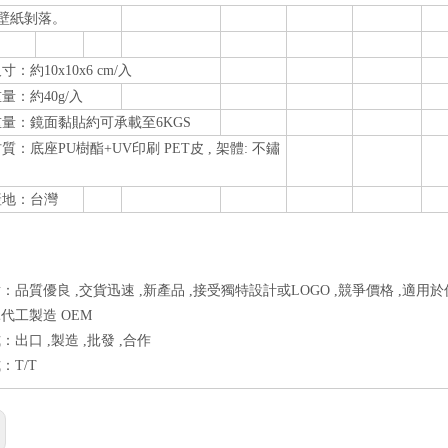
壁紙剝落。
：約10x10x6 cm/入
量：約40g/入
量：鏡面黏貼約可承載至6KGS
：底座PU樹酯+UV印刷 PET皮 , 架體: 不鏽
產地：台灣
：品質優良 ,交貨迅速 ,新產品 ,接受獨特設計或LOGO ,競爭價格 ,適用於
代工製造 OEM
出口 ,製造 ,批發 ,合作
：T/T