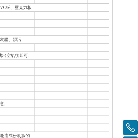
VC板、壓克力板
、灰塵、髒污
擠出空氣後即可。
意。
可能造成粉刷牆的