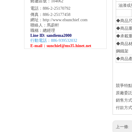
郵遞區號：104062
油漆或
電話：886-2-25170792
傳真：886-2-25177458
網址：
http://www.elsunchief.com
◆商品尺寸
聯絡人：馬蔚軒
◆商品重
職稱：總經理
Line ID: sandiema2000
◆承載重
行動電話：886-939532032
◆商品材質
E-mail：
sunchief@ms35.hinet.net
鋼鐵架
◆商品
競爭特點
原廠委託
銷售方式：
付款方式
上一條: