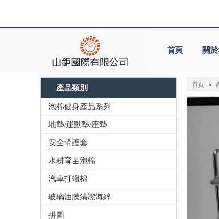
首頁
關於
首頁
»
產品類別
泡棉健身產品系列
地墊/運動墊/座墊
安全帶護套
水耕育苗泡棉
汽車打蠟棉
玻璃油膜清潔海綿
拼圖